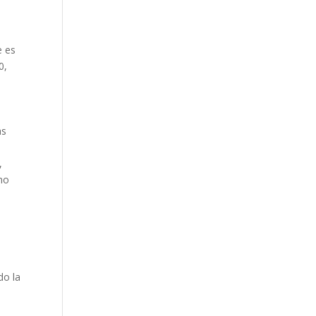
e es
0,
as
,
mo
do la
a