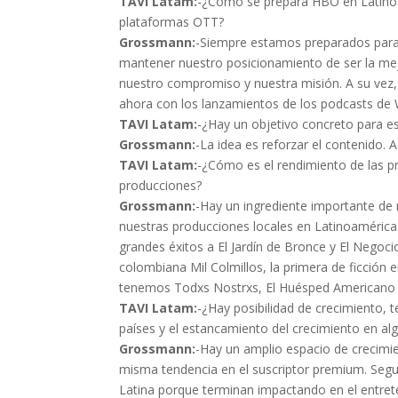
TAVI Latam:
-¿Cómo se prepara HBO en Latinoam
plataformas OTT?
Grossmann:
-Siempre estamos preparados para 
mantener nuestro posicionamiento de ser la mej
nuestro compromiso y nuestra misión. A su vez
ahora con los lanzamientos de los podcasts de
TAVI Latam:
-¿Hay un objetivo concreto para es
Grossmann:
-La idea es reforzar el contenido. 
TAVI Latam:
-¿Cómo es el rendimiento de las pr
producciones?
Grossmann:
-Hay un ingrediente importante de
nuestras producciones locales en Latinoamérica
grandes éxitos a El Jardín de Bronce y El Nego
colombiana Mil Colmillos, la primera de ficción
tenemos Todxs Nostrxs, El Huésped Americano 
TAVI Latam:
-¿Hay posibilidad de crecimiento,
países y el estancamiento del crecimiento en al
Grossmann:
-Hay un amplio espacio de crecimien
misma tendencia en el suscriptor premium. Seg
Latina porque terminan impactando en el entret