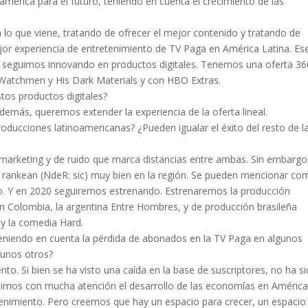
érica para el futuro, teniendo en cuenta el crecimiento de las
lo que viene, tratando de ofrecer el mejor contenido y tratando de
or experiencia de entretenimiento de TV Paga en América Latina. Es
, seguimos innovando en productos digitales. Tenemos una oferta 36
 Watchmen y His Dark Materials y con HBO Extras.
tos productos digitales?
Además, queremos extender la experiencia de la oferta lineal.
oducciones latinoamericanas? ¿Pueden igualar el éxito del resto de l
 marketing y de ruido que marca distancias entre ambas. Sin embargo
 rankean (NdeR: sic) muy bien en la región. Se pueden mencionar co
cio. Y en 2020 seguiremos estrenando. Estrenaremos la producción
 en Colombia, la argentina Entre Hombres, y de producción brasileña
y la comedia Hard.
 teniendo en cuenta la pérdida de abonados en la TV Paga en algunos
gunos otros?
to. Si bien se ha visto una caída en la base de suscriptores, no ha si
uimos con mucha atención el desarrollo de las economías en Améric
enimiento. Pero creemos que hay un espacio para crecer, un espacio