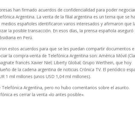
presas han firmado acuerdos de confidencialidad para poder negociar
ónica Argentina. La venta de la filial argentina es un tema que se h
medios españoles identificaron varios interesados y afirmaron que l
izar la posible transacción. En esos días, la prensa española aseguró
sidiaria en Perú.
aron estos acuerdos para que se les puedan compartir documentos e
ociar la compra-venta de Telefónica Argentina son: América Móvil (Cla
magnate francés Xavier Niel; Liberty Global; Grupo Werthein, que hoy
eño de la cadena argentina de noticias Crónica TV. El periódico esp
EUR 1 mil millones (unos USD 1,04 mil millones).
e Telefónica Argentina, pero no hubo comentarios sobre el asunto.
ónica es cerrar la venta «lo antes posible».