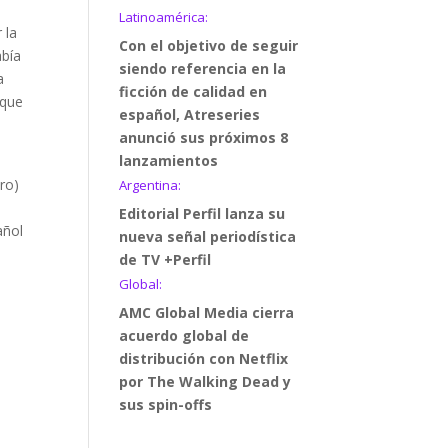
Latinoamérica:
 la
Con el objetivo de seguir
abía
siendo referencia en la
a
ficción de calidad en
 que
español, Atreseries
anunció sus próximos 8
lanzamientos
ro)
Argentina:
Editorial Perfil lanza su
añol
nueva señal periodística
de TV +Perfil
Global:
AMC Global Media cierra
acuerdo global de
distribución con Netflix
por The Walking Dead y
sus spin-offs