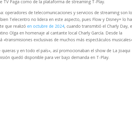
o de TV Paga como de la plataforma de streaming T-Play.
na: operadores de telecomunicaciones y servicios de streaming son l
 bien Telecentro no lidera en este aspecto, pues Flow y Disney+ lo h
e que realizó
en octubre de 2024
, cuando transmitió el Charly Day, e
tino Olga en homenaje al cantante local Charly García. Desde la
 «transmisiones exclusivas de muchos más espectáculos musicales»
ue quieras y en todo el país», así promocionaban el show de La Joaqui
misión quedó disponible para ver bajo demanda en T-Play.