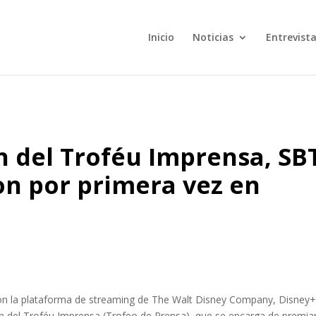
Inicio
Noticias
Entrevist
n del Troféu Imprensa, SB
on por primera vez en
con la plataforma de streaming de The Walt Disney Company, Disney+
ón del Troféu Imprensa (Trofeo de Prensa), que se encarga de premia