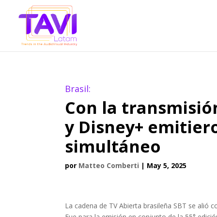
Brasil:
Con la transmisió
y Disney+ emitier
simultáneo
por
Matteo Comberti
|
May 5, 2025
La cadena de TV Abierta brasileña SBT se alió 
Fue para la emisión en conjunto de la 55° edici