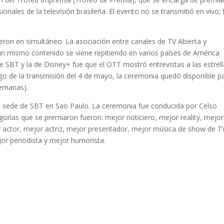
nales de la televisión brasileña. El evento no se transmitió en vivo; 
ieron en simultáneo. La asociación entre canales de TV Abierta y
un mismo contenido se viene repitiendo en varios países de América
 de SBT y la de Disney+ fue que el OTT mostró entrevistas a las estrel
ego de la transmisión del 4 de mayo, la ceremonia quedó disponible p
semanas).
la sede de SBT en Sao Paulo. La ceremonia fue conducida por Celso
tegorías que se premiaron fueron: mejor noticiero, mejor reality, mejor
 actor, mejor actriz, mejor presentador, mejor música de show de T
or periodista y mejor humorista.