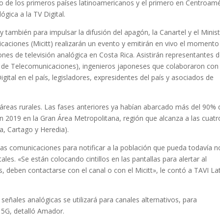
no de los primeros países latinoamericanos y el primero en Centroamé
ógica a la TV Digital.
 y también para impulsar la difusión del apagón, la Canartel y el Minis
caciones (Micitt) realizarán un evento y emitirán en vivo el momento
ones de televisión analógica en Costa Rica. Asistirán representantes d
ia de Telecomunicaciones), ingenieros japoneses que colaboraron con 
ital en el país, legisladores, expresidentes del país y asociados de
áreas rurales. Las fases anteriores ya habían abarcado más del 90% 
en 2019 en la Gran Área Metropolitana, región que alcanza a las cuatr
a, Cartago y Heredia).
rsas comunicaciones para notificar a la población que pueda todavía n
ales. «Se están colocando cintillos en las pantallas para alertar al
s, deben contactarse con el canal o con el Micitt», le contó a TAVI L
s señales analógicas se utilizará para canales alternativos, para
a 5G, detalló Amador.