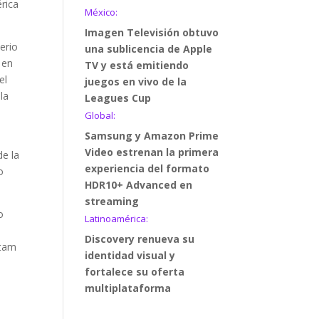
rica
México:
Imagen Televisión obtuvo
terio
una sublicencia de Apple
 en
TV y está emitiendo
el
juegos en vivo de la
la
Leagues Cup
Global:
Samsung y Amazon Prime
Video estrenan la primera
de la
experiencia del formato
o
HDR10+ Advanced en
streaming
o
Latinoamérica:
Discovery renueva su
atam
identidad visual y
fortalece su oferta
multiplataforma