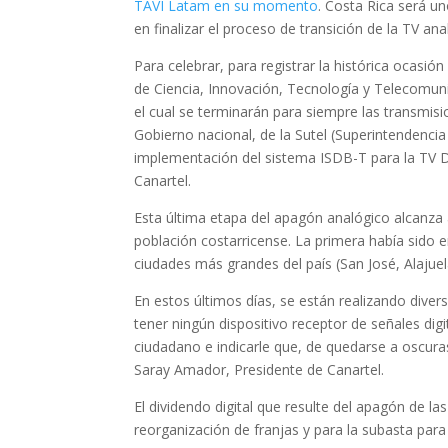
TAVI Latam en su momento
. Costa Rica será u
en finalizar el proceso de transición de la TV anal
Para celebrar, para registrar la histórica ocasión
de Ciencia, Innovación, Tecnología y Telecomuni
el cual se terminarán para siempre las transmisi
Gobierno nacional, de la Sutel (Superintendenc
implementación del sistema ISDB-T para la TV Dig
Canartel.
Esta última etapa del apagón analógico alcanza 
población costarricense. La primera había sido 
ciudades más grandes del país (San José, Alajuel
En estos últimos días, se están realizando dive
tener ningún dispositivo receptor de señales digit
ciudadano e indicarle que, de quedarse a oscura
Saray Amador, Presidente de Canartel.
El dividendo digital que resulte del apagón de la
reorganización de franjas y para la subasta par