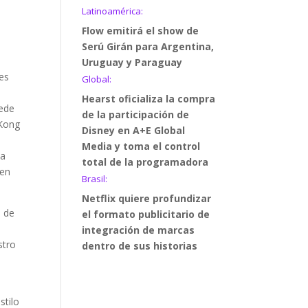
Latinoamérica:
Flow emitirá el show de
Serú Girán para Argentina,
Uruguay y Paraguay
res
Global:
s
Hearst oficializa la compra
sede
de la participación de
 Kong
Disney en A+E Global
Media y toma el control
ta
total de la programadora
gen
Brasil:
Netflix quiere profundizar
n de
el formato publicitario de
integración de marcas
stro
dentro de sus historias
stilo