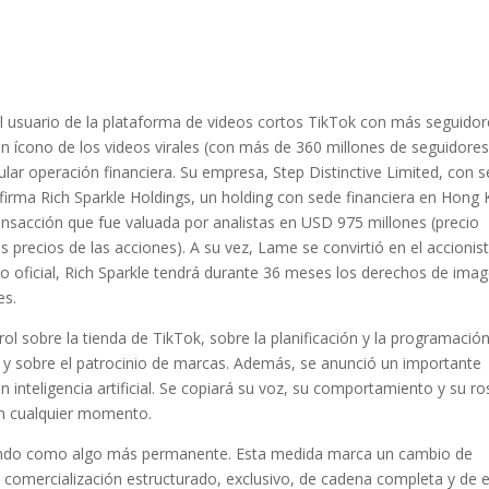
el usuario de la plataforma de videos cortos TikTok con más seguido
n ícono de los videos virales (con más de 360 millones de seguidore
ular operación financiera. Su empresa, Step Distinctive Limited, con 
la firma Rich Sparkle Holdings, un holding con sede financiera en Hong
nsacción que fue valuada por analistas en USD 975 millones (precio
 precios de las acciones). A su vez, Lame se convirtió en el accionis
o oficial, Rich Sparkle tendrá durante 36 meses los derechos de ima
es.
l sobre la tienda de TikTok, sobre la planificación y la programació
s, y sobre el patrocinio de marcas. Además, se anunció un importante
 inteligencia artificial. Se copiará su voz, su comportamiento y su ro
en cualquier momento.
idando como algo más permanente. Esta medida marca un cambio de
comercialización estructurado, exclusivo, de cadena completa y de e