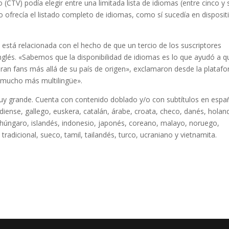
 (CTV) podía elegir entre una limitada lista de idiomas (entre cinco y 
no ofrecía el listado completo de idiomas, como sí sucedía en disposit
 está relacionada con el hecho de que un tercio de los suscriptores
nglés. «Sabemos que la disponibilidad de idiomas es lo que ayudó a q
raran fans más allá de su país de origen», exclamaron desde la plataf
ó mucho más multilingüe».
 muy grande. Cuenta con contenido doblado y/o con subtítulos en espa
adiense, gallego, euskera, catalán, árabe, croata, checo, danés, holan
di, húngaro, islandés, indonesio, japonés, coreano, malayo, noruego,
tradicional, sueco, tamil, tailandés, turco, ucraniano y vietnamita.