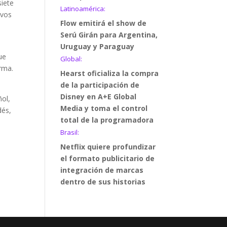
siete
Latinoamérica:
ivos
Flow emitirá el show de
Serú Girán para Argentina,
Uruguay y Paraguay
ue
Global:
orma.
Hearst oficializa la compra
de la participación de
Disney en A+E Global
ñol,
Media y toma el control
dés,
total de la programadora
Brasil:
Netflix quiere profundizar
el formato publicitario de
integración de marcas
dentro de sus historias