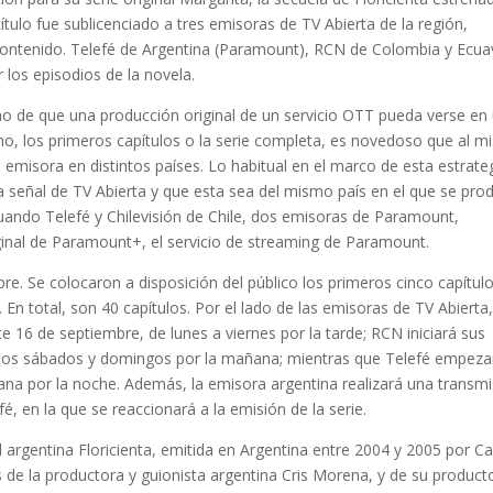
ítulo fue sublicenciado a tres emisoras de TV Abierta de la región,
 contenido. Telefé de Argentina (Paramount), RCN de Colombia y Ecua
los episodios de la novela.
ho de que una producción original de un servicio OTT pueda verse en
eno, los primeros capítulos o la serie completa, es novedoso que al 
emisora en distintos países. Lo habitual en el marco de esta estrate
ca señal de TV Abierta y que esta sea del mismo país en el que se pro
cuando Telefé y Chilevisión de Chile, dos emisoras de Paramount,
ginal de Paramount+, el servicio de streaming de Paramount.
e. Se colocaron a disposición del público los primeros cinco capítulo
 En total, son 40 capítulos. Por el lado de las emisoras de TV Abierta
e 16 de septiembre, de lunes a viernes por la tarde; RCN iniciará sus
 los sábados y domingos por la mañana; mientras que Telefé empeza
mana por la noche. Además, la emisora argentina realizará una transm
é, en la que se reaccionará a la emisión de la serie.
il argentina Floricienta, emitida en Argentina entre 2004 y 2005 por C
, es de la productora y guionista argentina Cris Morena, y de su product