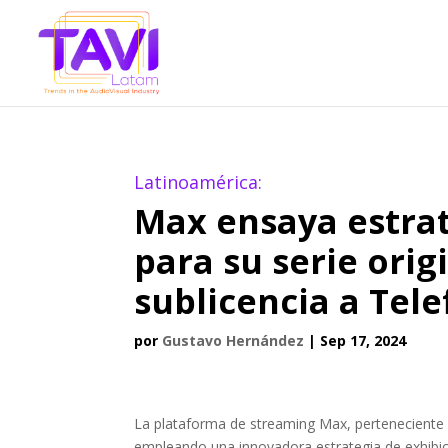
Latinoamérica:
Max ensaya estrat
para su serie orig
sublicencia a Tele
por
Gustavo Hernández
|
Sep 17, 2024
La plataforma de streaming Max, perteneciente 
empleando una innovadora estrategia de exhibició