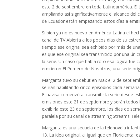
este 2 de septiembre en toda Latinoamérica. El t
ampliando así significativamente el alcance del
de Ecuador están empezando estos días a emitir 
Si bien ya no es nuevo en América Latina el hec
canal de TV Abierta a los pocos días de su estr
tiempo ese original sea exhibido por más de una 
es que ese original sea transmitido por una úni
la serie. Un caso que había roto esa lógica fue 
emitieron El Primero de Nosotros, una serie ori
Margarita tuvo su debut en Max el 2 de septiembr
se irán habilitando cinco episodios cada semana.
Ecuavisa comenzó a transmitir la serie desde est
emisiones este 21 de septiembre y serán todos
exhibirla este 23 de septiembre, los días de se
paralela por su canal de streaming Streams Telef
Margarita es una secuela de la telenovela infant
13. La idea original, al igual que en Floricienta