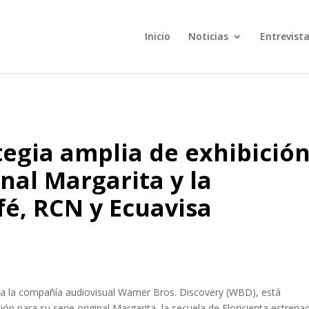
Inicio
Noticias
Entrevist
egia amplia de exhibició
inal Margarita y la
fé, RCN y Ecuavisa
a la compañía audiovisual Warner Bros. Discovery (WBD), está
n para su serie original Margarita, la secuela de Floricienta estrena