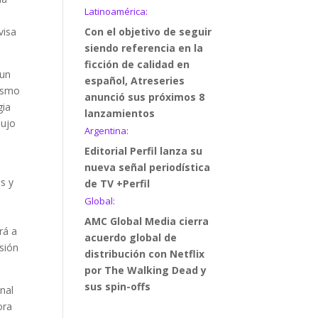
Latinoamérica:
visa
Con el objetivo de seguir
siendo referencia en la
ficción de calidad en
 un
español, Atreseries
mismo
anunció sus próximos 8
gia
lanzamientos
dujo
Argentina:
Editorial Perfil lanza su
nueva señal periodística
s y
de TV +Perfil
,
Global:
AMC Global Media cierra
rá a
acuerdo global de
isión
distribución con Netflix
por The Walking Dead y
sus spin-offs
anal
ora