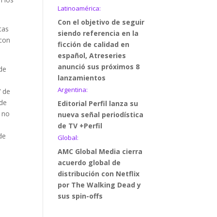
Latinoamérica:
Con el objetivo de seguir
tas
siendo referencia en la
 con
ficción de calidad en
español, Atreseries
anunció sus próximos 8
 de
lanzamientos
Argentina:
V de
 de
Editorial Perfil lanza su
y no
nueva señal periodística
de TV +Perfil
de
Global:
AMC Global Media cierra
acuerdo global de
distribución con Netflix
por The Walking Dead y
sus spin-offs