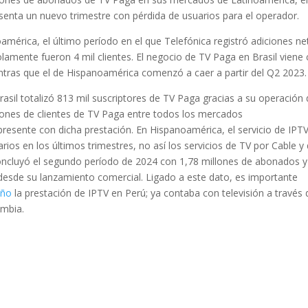
senta un nuevo trimestre con pérdida de usuarios para el operador.
mérica, el último período en el que Telefónica registró adiciones ne
solamente fueron 4 mil clientes. El negocio de TV Paga en Brasil viene
ntras que el de Hispanoamérica comenzó a caer a partir del Q2 2023.
Brasil totalizó 813 mil suscriptores de TV Paga gracias a su operación
illones de clientes de TV Paga entre todos los mercados
resente con dicha prestación. En Hispanoamérica, el servicio de IPT
ios en los últimos trimestres, no así los servicios de TV por Cable y
concluyó el segundo período de 2024 con 1,78 millones de abonados 
desde su lanzamiento comercial. Ligado a este dato, es importante
año
la prestación de IPTV en Perú; ya contaba con televisión a través 
ombia.