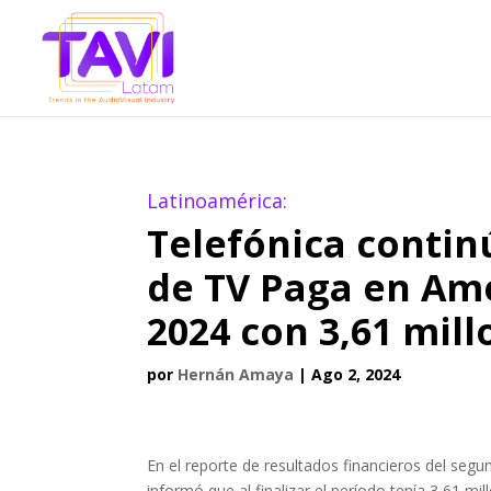
Latinoamérica:
Telefónica contin
de TV Paga en Amé
2024 con 3,61 mill
por
Hernán Amaya
|
Ago 2, 2024
En el reporte de resultados financieros del seg
informó que al finalizar el período tenía 3,61 