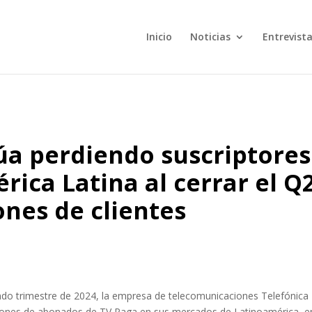
Inicio
Noticias
Entrevist
úa perdiendo suscriptores
rica Latina al cerrar el Q
ones de clientes
undo trimestre de 2024, la empresa de telecomunicaciones Telefónica
millones de abonados de TV Paga en sus mercados de Latinoamérica, e