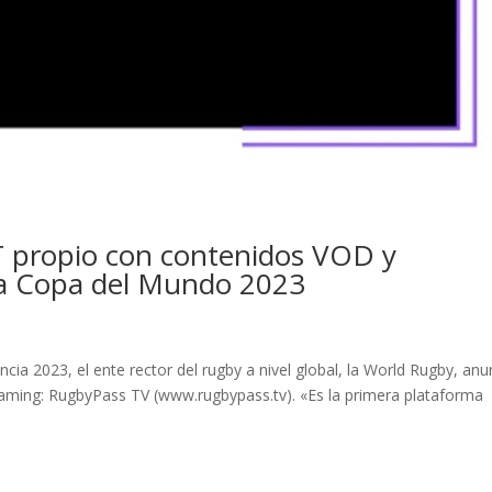
 propio con contenidos VOD y
 la Copa del Mundo 2023
cia 2023, el ente rector del rugby a nivel global, la World Rugby, anu
reaming: RugbyPass TV (www.rugbypass.tv). «Es la primera plataforma