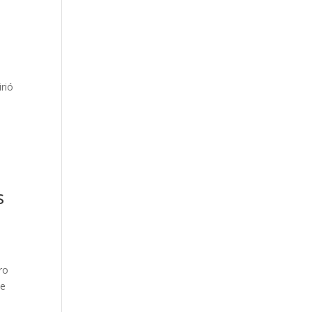
rió
s
ro
de