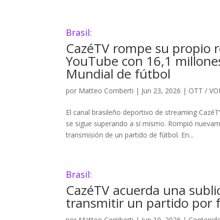
Brasil:
CazéTV rompe su propio r
YouTube con 16,1 millones
Mundial de fútbol
por
Matteo Comberti
|
Jun 23, 2026
|
OTT / V
El canal brasileño deportivo de streaming Cazé
se sigue superando a sí mismo. Rompió nuevame
transmisión de un partido de fútbol. En...
Brasil:
CazéTV acuerda una subli
transmitir un partido por
por
Matteo Comberti
|
Jun 19, 2026
|
Contenid