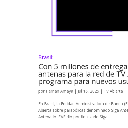
Brasil:
Con 5 millones de entrega
antenas para la red de TV 
programa para nuevos us
por
Hernán Amaya
|
Jul 16, 2025
|
TV Abierta
En Brasil, la Entidad Administradora de Banda 
Abierta sobre parabólicas denominado Siga Ant
Antenado. EAF dio por finalizado Siga...