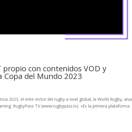
 propio con contenidos VOD y
 la Copa del Mundo 2023
cia 2023, el ente rector del rugby a nivel global, la World Rugby, anu
reaming: RugbyPass TV (www.rugbypass.tv). «Es la primera plataforma