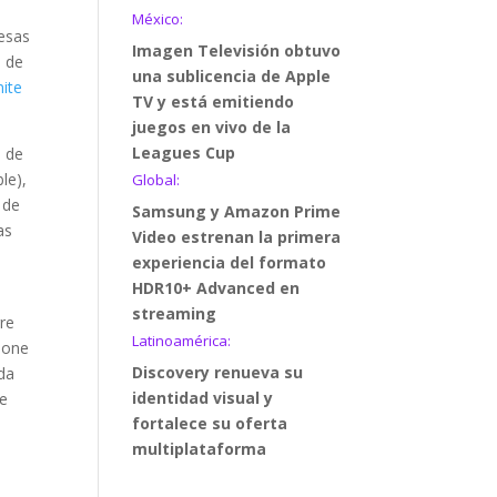
México:
resas
Imagen Televisión obtuvo
o de
una sublicencia de Apple
mite
TV y está emitiendo
juegos en vivo de la
Leagues Cup
s de
le),
Global:
 de
Samsung y Amazon Prime
as
Video estrenan la primera
experiencia del formato
HDR10+ Advanced en
streaming
re
Latinoamérica:
pone
Discovery renueva su
ada
identidad visual y
ue
fortalece su oferta
multiplataforma