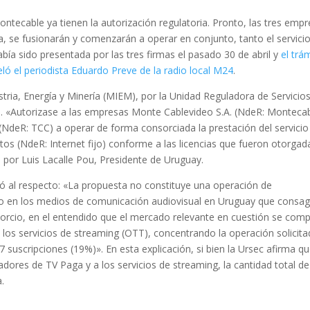
tecable ya tienen la autorización regulatoria. Pronto, las tres emp
, se fusionarán y comenzarán a operar en conjunto, tanto el servici
había sido presentada por las tres firmas el pasado 30 de abril y
el trá
ló el periodista Eduardo Preve de la radio local M24
.
stria, Energía y Minería (MIEM), por la Unidad Reguladora de Servicio
o. «Autorizase a las empresas Monte Cablevideo S.A. (NdeR: Montecab
. (NdeR: TCC) a operar de forma consorciada la prestación del servicio
tos (NdeR: Internet fijo) conforme a las licencias que fueron otorgad
 por Luis Lacalle Pou, Presidente de Uruguay.
ló al respecto: «La propuesta no constituye una operación de
to en los medios de comunicación audiovisual en Uruguay que consag
sorcio, en el entendido que el mercado relevante en cuestión se com
 los servicios de streaming (OTT), concentrando la operación solicit
 suscripciones (19%)». En esta explicación, si bien la Ursec afirma q
es de TV Paga y a los servicios de streaming, la cantidad total de
.