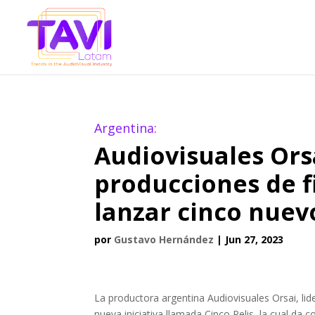
Argentina:
Audiovisuales Ors
producciones de f
lanzar cinco nuev
por
Gustavo Hernández
|
Jun 27, 2023
La productora argentina Audiovisuales Orsai, lid
nueva iniciativa llamada Cinco Pelis, la cual da 