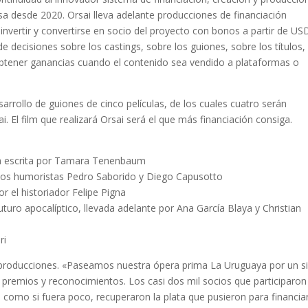
a desde 2020. Orsai lleva adelante producciones de financiación
 invertir y convertirse en socio del proyecto con bonos a partir de US
e decisiones sobre los castings, sobre los guiones, sobre los títulos, 
 obtener ganancias cuando el contenido sea vendido a plataformas o
sarrollo de guiones de cinco películas, de los cuales cuatro serán
. El film que realizará Orsai será el que más financiación consiga.
ca escrita por Tamara Tenenbaum
los humoristas Pedro Saborido y Diego Capusotto
el historiador Felipe Pigna
uturo apocalíptico, llevada adelante por Ana García Blaya y Christian
ri
e producciones. «Paseamos nuestra ópera prima La Uruguaya por un si
 premios y reconocimientos. Los casi dos mil socios que participaron
 y, como si fuera poco, recuperaron la plata que pusieron para financiar