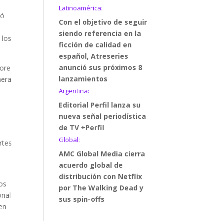
Latinoamérica:
mó
Con el objetivo de seguir
siendo referencia en la
 los
ficción de calidad en
español, Atreseries
anunció sus próximos 8
more
lanzamientos
mera
Argentina:
Editorial Perfil lanza su
nueva señal periodística
e
de TV +Perfil
o
Global:
rtes
AMC Global Media cierra
acuerdo global de
distribución con Netflix
ios
por The Walking Dead y
onal
sus spin-offs
 en