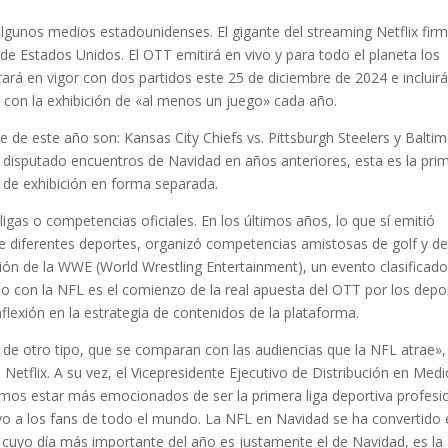
gunos medios estadounidenses. El gigante del streaming Netflix fir
 de Estados Unidos. El OTT emitirá en vivo y para todo el planeta los
rará en vigor con dos partidos este 25 de diciembre de 2024 e incluirá
 con la exhibición de «al menos un juego» cada año.
e de este año son: Kansas City Chiefs vs. Pittsburgh Steelers y Balti
 disputado encuentros de Navidad en años anteriores, esta es la pri
s de exhibición en forma separada.
ligas o competencias oficiales. En los últimos años, lo que sí emitió
e diferentes deportes, organizó competencias amistosas de golf y d
ión de la WWE (World Wrestling Entertainment), un evento clasificad
o con la NFL es el comienzo de la real apuesta del OTT por los depo
nflexión en la estrategia de contenidos de la plataforma.
de otro tipo, que se comparan con las audiencias que la NFL atrae»,
Netflix. A su vez, el Vicepresidente Ejecutivo de Distribución en Med
mos estar más emocionados de ser la primera liga deportiva profesi
vivo a los fans de todo el mundo. La NFL en Navidad se ha convertido
io cuyo día más importante del año es justamente el de Navidad, es la