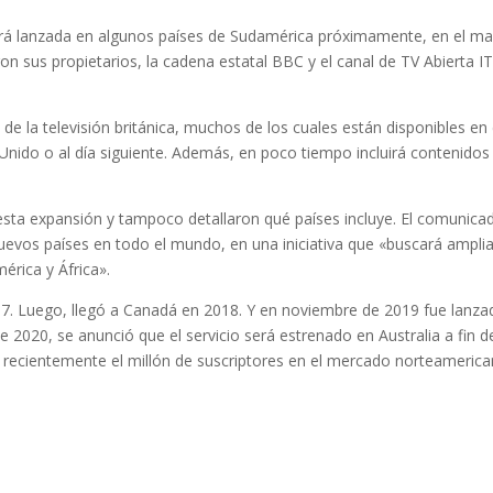
erá lanzada en algunos países de Sudamérica próximamente, en el m
on sus propietarios, la cadena estatal BBC y el canal de TV Abierta IT
s de la televisión británica, muchos de los cuales están disponibles en 
do o al día siguiente. Además, en poco tiempo incluirá contenidos
sta expansión y tampoco detallaron qué países incluye. El comunica
uevos países en todo el mundo, en una iniciativa que «buscará amplia
érica y África».
7. Luego, llegó a Canadá en 2018. Y en noviembre de 2019 fue lanza
e 2020, se anunció que el servicio será estrenado en Australia a fin d
ó recientemente el millón de suscriptores en el mercado norteameric