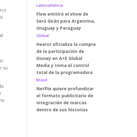
Latinoamérica:
arco
Flow emitirá el show de
V,
Serú Girán para Argentina,
Uruguay y Paraguay
el
Global:
Hearst oficializa la compra
de la participación de
Disney en A+E Global
do
Media y toma el control
r su
total de la programadora
Brasil:
do
Netflix quiere profundizar
e
el formato publicitario de
ano
integración de marcas
dentro de sus historias