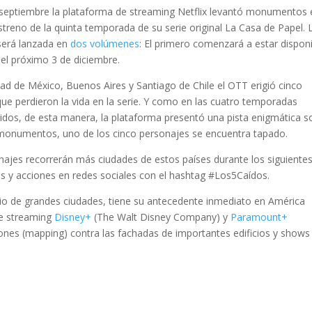
de septiembre la plataforma de streaming Netflix levantó monumentos
streno de la quinta temporada de su serie original La Casa de Papel. 
 será lanzada en
dos volúmenes
: El primero comenzará a estar dispon
 el próximo 3 de diciembre.
udad de México, Buenos Aires y Santiago de Chile el OTT erigió cinco
e perdieron la vida en la serie. Y como en las cuatro temporadas
ecidos, de esta manera, la plataforma presentó una pista enigmática s
 monumentos, uno de los cinco personajes se encuentra tapado.
jes recorrerán más ciudades de estos países durante los siguiente
es y acciones en redes sociales con el hashtag #Los5Caídos.
edio de grandes ciudades, tiene su antecedente inmediato en América
de streaming
Disney+
(The Walt Disney Company) y
Paramount+
nes (mapping) contra las fachadas de importantes edificios y shows