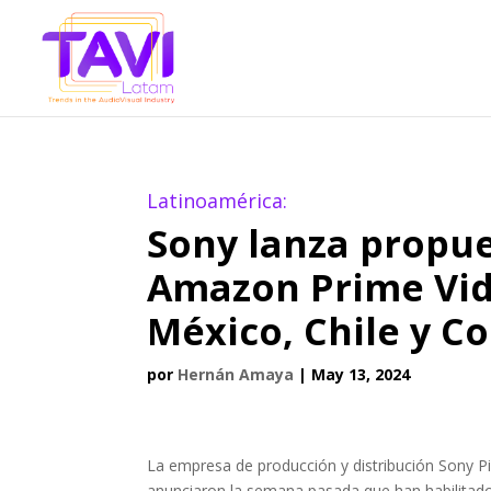
Latinoamérica:
Sony lanza propue
Amazon Prime Vid
México, Chile y C
por
Hernán Amaya
|
May 13, 2024
La empresa de producción y distribución Sony Pi
anunciaron la semana pasada que han habilitad