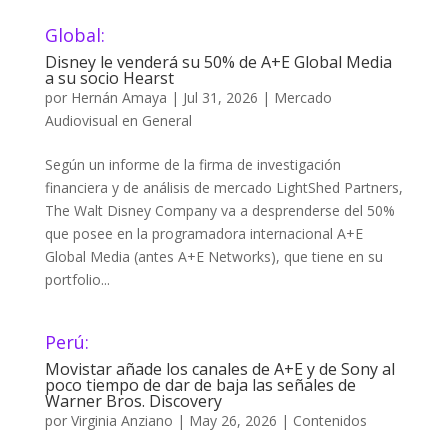
Global:
Disney le venderá su 50% de A+E Global Media
a su socio Hearst
por
Hernán Amaya
|
Jul 31, 2026
|
Mercado
Audiovisual en General
Según un informe de la firma de investigación
financiera y de análisis de mercado LightShed Partners,
The Walt Disney Company va a desprenderse del 50%
que posee en la programadora internacional A+E
Global Media (antes A+E Networks), que tiene en su
portfolio...
Perú:
Movistar añade los canales de A+E y de Sony al
poco tiempo de dar de baja las señales de
Warner Bros. Discovery
por
Virginia Anziano
|
May 26, 2026
|
Contenidos