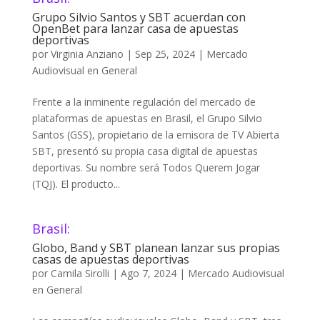
Grupo Silvio Santos y SBT acuerdan con
OpenBet para lanzar casa de apuestas
deportivas
por
Virginia Anziano
|
Sep 25, 2024
|
Mercado
Audiovisual en General
Frente a la inminente regulación del mercado de
plataformas de apuestas en Brasil, el Grupo Silvio
Santos (GSS), propietario de la emisora de TV Abierta
SBT, presentó su propia casa digital de apuestas
deportivas. Su nombre será Todos Querem Jogar
(TQJ). El producto...
Brasil:
Globo, Band y SBT planean lanzar sus propias
casas de apuestas deportivas
por
Camila Sirolli
|
Ago 7, 2024
|
Mercado Audiovisual
en General