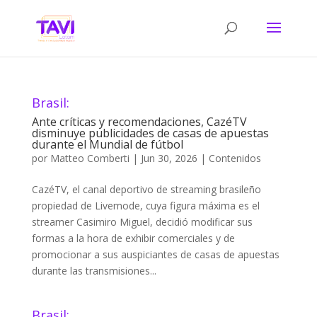
Brasil:
Ante críticas y recomendaciones, CazéTV
disminuye publicidades de casas de apuestas
durante el Mundial de fútbol
por
Matteo Comberti
|
Jun 30, 2026
|
Contenidos
CazéTV, el canal deportivo de streaming brasileño
propiedad de Livemode, cuya figura máxima es el
streamer Casimiro Miguel, decidió modificar sus
formas a la hora de exhibir comerciales y de
promocionar a sus auspiciantes de casas de apuestas
durante las transmisiones...
Brasil: