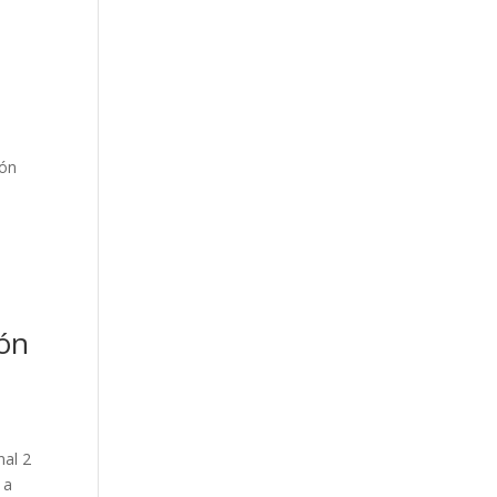
ión
ión
nal 2
 a