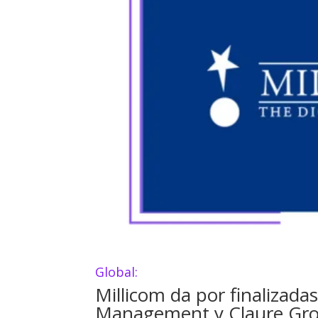
Global:
Millicom da por finalizada
Management y Claure Grou