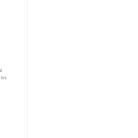
l
 los