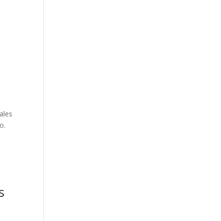
ales
o.
s