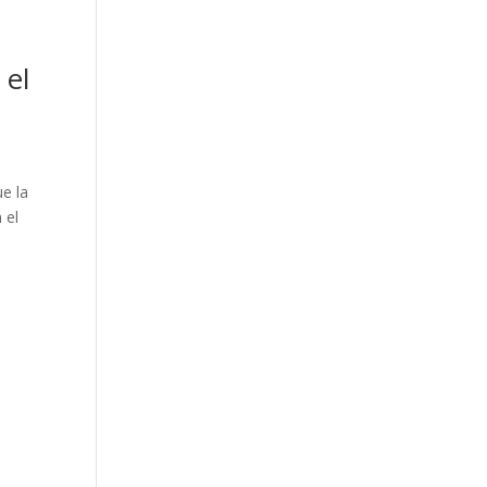
 el
e la
 el