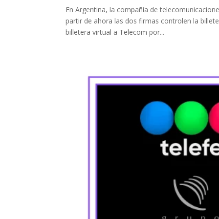
En Argentina, la compañía de telecomunicacion
partir de ahora las dos firmas controlen la bill
billetera virtual a Telecom por...