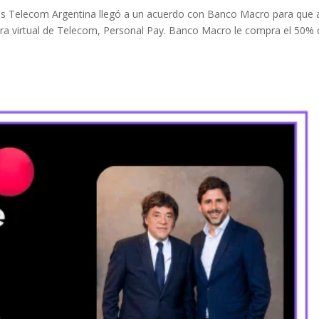
es Telecom Argentina llegó a un acuerdo con Banco Macro para que 
etera virtual de Telecom, Personal Pay. Banco Macro le compra el 50% 