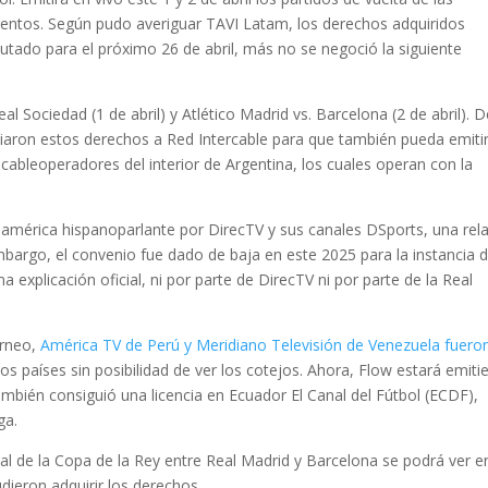
eventos. Según pudo averiguar TAVI Latam, los derechos adquiridos
autado para el próximo 26 de abril, más no se negoció la siguiente
l Sociedad (1 de abril) y Atlético Madrid vs. Barcelona (2 de abril). 
ciaron estos derechos a Red Intercable para que también pueda emitir
ableoperadores del interior de Argentina, los cuales operan con la
damérica hispanoparlante por DirecTV y sus canales DSports, una rel
mbargo, el convenio fue dado de baja en este 2025 para la instancia 
a explicación oficial, ni por parte de DirecTV ni por parte de la Real
orneo,
América TV de Perú y Meridiano Televisión de Venezuela fueron
os países sin posibilidad de ver los cotejos. Ahora, Flow estará emit
ambién consiguió una licencia en Ecuador El Canal del Fútbol (ECDF),
ga.
inal de la Copa de la Rey entre Real Madrid y Barcelona se podrá ver e
dieron adquirir los derechos.