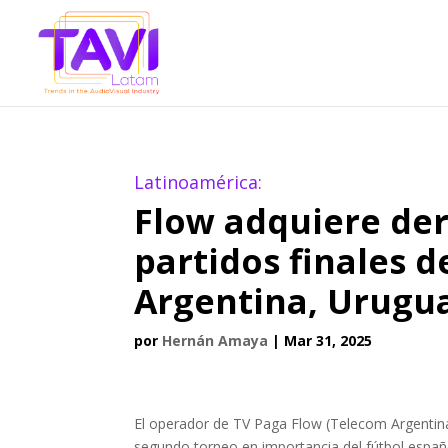
Latinoamérica:
Flow adquiere der
partidos finales d
Argentina, Urugu
por
Hernán Amaya
|
Mar 31, 2025
El operador de TV Paga Flow (Telecom Argentina) 
segundo torneo en importancia del fútbol español.