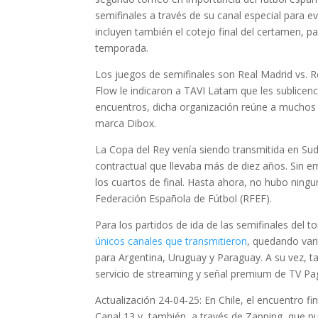
semifinales a través de su canal especial para 
incluyen también el cotejo final del certamen, p
temporada.
Los juegos de semifinales son Real Madrid vs. Rea
Flow le indicaron a TAVI Latam que les sublicen
encuentros, dicha organización reúne a muchos c
marca Dibox.
La Copa del Rey venía siendo transmitida en Su
contractual que llevaba más de diez años. Sin e
los cuartos de final. Hasta ahora, no hubo ningun
Federación Española de Fútbol (RFEF).
Para los partidos de ida de las semifinales del t
únicos canales que transmitieron
, quedando vari
para Argentina, Uruguay y Paraguay. A su vez, t
servicio de streaming y señal premium de TV Pa
Actualización 24-04-25: En Chile, el encuentro f
Canal 13 y, también, a través de Zapping, que pu