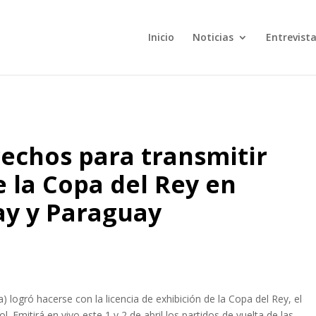
Inicio
Noticias
Entrevist
echos para transmitir
e la Copa del Rey en
ay y Paraguay
logró hacerse con la licencia de exhibición de la Copa del Rey, el
 Emitirá en vivo este 1 y 2 de abril los partidos de vuelta de las