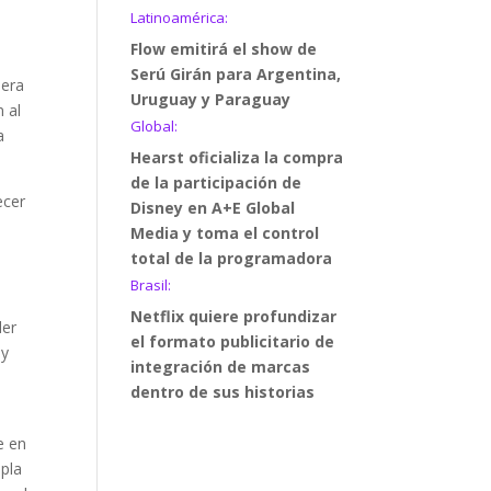
Latinoamérica:
Flow emitirá el show de
Serú Girán para Argentina,
 era
Uruguay y Paraguay
 al
Global:
a
Hearst oficializa la compra
de la participación de
ecer
Disney en A+E Global
Media y toma el control
total de la programadora
Brasil:
Netflix quiere profundizar
der
el formato publicitario de
 y
integración de marcas
dentro de sus historias
e en
mpla