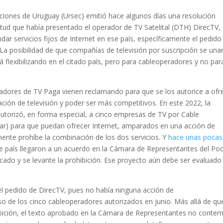
iones de Uruguay (Ursec) emitió hace algunos días una resolución
citud que había presentado el operador de TV Satelital (DTH) DirecTV,
dar servicios fijos de Internet en ese país, específicamente el pedido
La posibilidad de que compañías de televisión por suscripción se unan
 flexibilizando en el citado país, pero para cableoperadores y no par
dores de TV Paga vienen reclamando para que se los autorice a ofr
ción de televisión y poder ser más competitivos. En este 2022, la
 autorizó, en forma especial, a cinco empresas de TV por Cable
mar) para que puedan ofrecer Internet, amparados en una acción de
amente prohíbe la combinación de los dos servicios. Y
hace unas pocas
 ese país llegaron a un acuerdo en la Cámara de Representantes del Po
ficado y se levante la prohibición. Ese proyecto aún debe ser evaluado
 el pedido de DirecTV, pues no había ninguna acción de
so de los cinco cableoperadores autorizados en junio. Más allá de qu
hibición, el texto aprobado en la Cámara de Representantes no conte